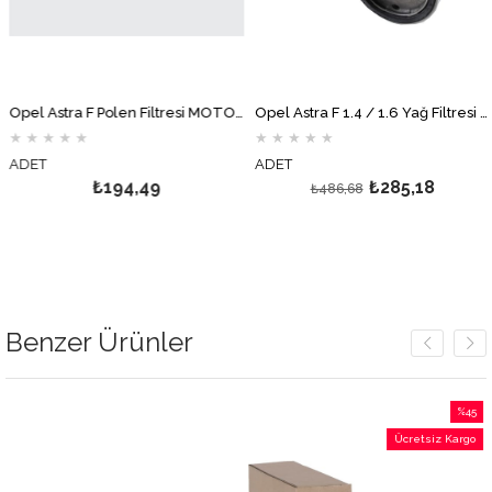
Opel Astra F Polen Filtresi MOTOCAR
Opel Astra F 1.4 / 1.6 Yağ Filtresi GM
★
★
★
★
★
★
★
★
★
★
ADET
ADET
₺194,49
₺285,18
₺486,68
Benzer Ürünler
%45
İndirim
Ücretsiz Kargo
%45İndirim