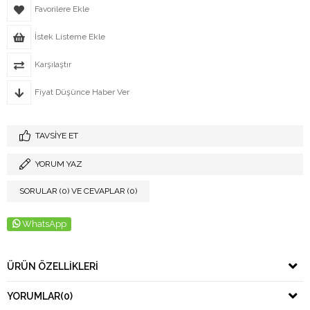
Favorilere Ekle
İstek Listeme Ekle
Karşılaştır
Fiyat Düşünce Haber Ver
TAVSIYE ET
YORUM YAZ
SORULAR (0) VE CEVAPLAR (0)
WhatsApp
ÜRÜN ÖZELLIKLERI
YORUMLAR
(0)