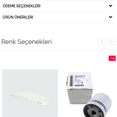
ÖDEME SEÇENEKLERI
ÜRÜN ÖNERILERI
Renk Seçenekleri
%41
İndiri
%41İnd