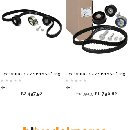
Opel Astra F 1.4 / 1.6 16 Valf Triger Seti GATES
Opel Astra F 1.4 / 1.6 16 Valf Triger Seti GM
★
★
★
★
★
★
★
★
★
★
SET
ADET
₺2.497,92
₺6.790,82
₺12.394,33