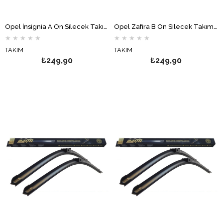
Opel İnsignia A Ön Silecek Takımı Hybrid MAXTEL
Opel Zafira B Ön Silecek Takımı Muz MAXTEL
★
★
★
★
★
★
★
★
★
★
TAKIM
TAKIM
₺249,90
₺249,90