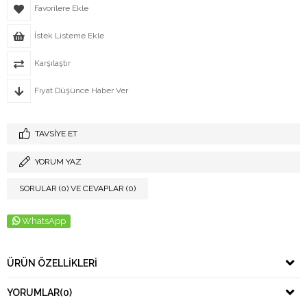
Favorilere Ekle
İstek Listeme Ekle
Karşılaştır
Fiyat Düşünce Haber Ver
TAVSIYE ET
YORUM YAZ
SORULAR (0) VE CEVAPLAR (0)
WhatsApp
ÜRÜN ÖZELLIKLERI
YORUMLAR
(0)