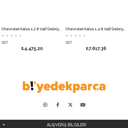
Chevrolet Kalos 1.2 8 Valf Debriyaj Seti VALEO
Chevrolet Kalos 1.4 8 Valf Debriyaj Seti VALEO
★
★
★
★
★
★
★
★
★
★
T
SET
SE
₺4.475,20
₺7.617,36
ALIŞVERİŞ BİLGİLERİ