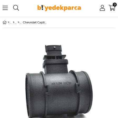
0
Chevrolet Captiva C100 2.0 Dizel Hava Debimetresi