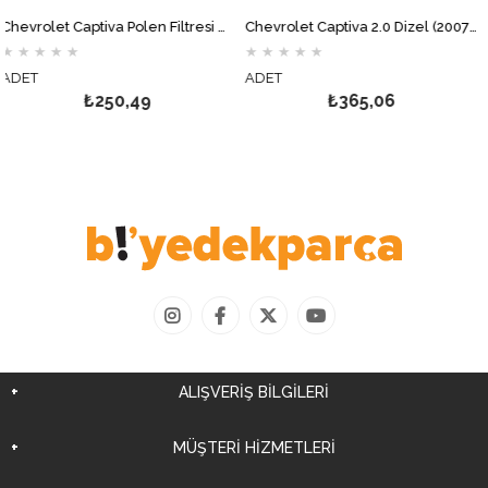
Chevrolet Captiva Polen Filtresi MOTOCAR
Chevrolet Captiva 2.0 Dizel (2007-2010) Mazot Filtresi MOTOCAR
★
★
★
★
★
★
★
★
★
★
ADET
ADET
₺250,49
₺365,06
ALIŞVERİŞ BİLGİLERİ
MÜŞTERİ HİZMETLERİ