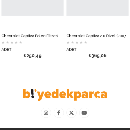
Chevrolet Captiva Polen Filtresi MOTOCAR
Chevrolet Captiva 2.0 Dizel (2007-2010) Mazot Filtresi MOTOCAR
★
★
★
★
★
★
★
★
★
★
DET
ADET
A
₺250,49
₺365,06