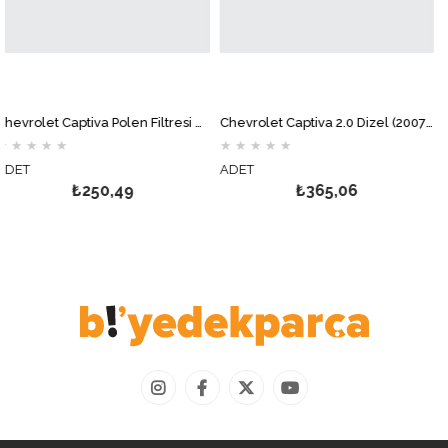
Chevrolet Captiva Polen Filtresi MOTOCAR
Chevrolet Captiva 2.0 Dizel (2007-2010) Mazot Filtresi MOTOCAR
★
★
★
★
★
★
★
★
★
★
ADET
ADET
₺250,49
₺365,06