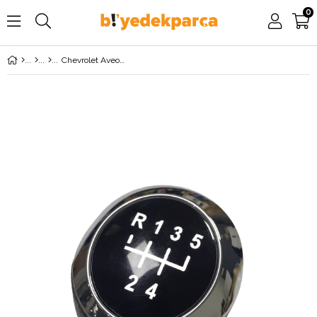
0
Chevrolet Aveo T300 5 İleri Manuel Vites Topuzu