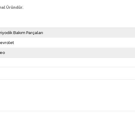
hal Üründür.
riyodik Bakım Parçaları
evrolet
eo