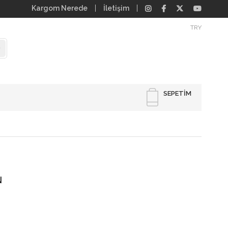
Kargom Nerede
İletişim
TRY
SEPETIM
N