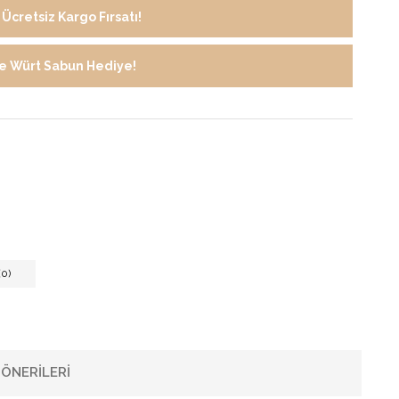
Ücretsiz Kargo Fırsatı!
de Würt Sabun Hediye!
0)
ÖNERILERI