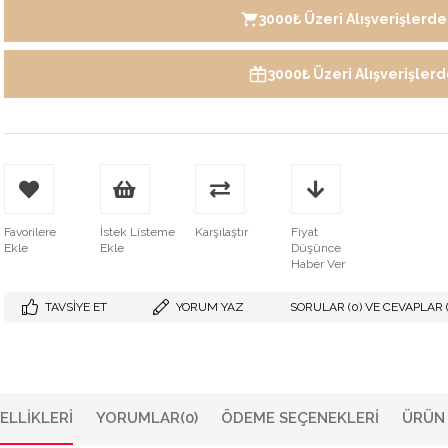
3000₺ Üzeri Alışverişlerde 
3000₺ Üzeri Alışverişler
Favorilere
İstek Listeme
Karşılaştır
Fiyat
Ekle
Ekle
Düşünce
Haber Ver
TAVSIYE ET
YORUM YAZ
SORULAR (0) VE CEVAPLAR (
ELLIKLERI
YORUMLAR
(0)
ÖDEME SEÇENEKLERI
ÜRÜN 