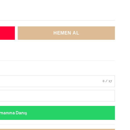
0 / 17
manına Danış