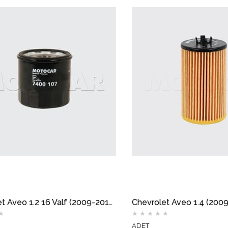
Chevrolet Aveo 1.2 16 Valf (2009-2011) Yağ Filtresi MOTOCAR
★
★
★
★
★
ADET