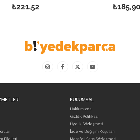
₺221,52
₺185,90
ZMETLERİ
KURUMSAL
Hakkımızda
Gizlilik Politikası
Üyelik Sözleşmesi
orular
İade ve Değişim Koşulları
m Bilgileri
Mesafeli Satış Sözleşmesi