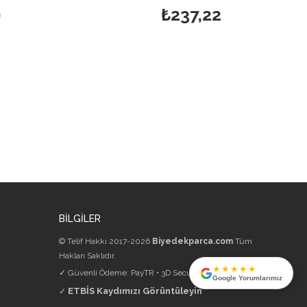
₺237,22
BİLGİLER
© Telif Hakkı 2017-2026
Biyedekparca.com
Tüm
Hakları Saklıdır.
★★★★★
✓ Güvenli Ödeme: PayTR • 3D Secure • 256-bit SSL
Google Yorumlarımız
ETBİS Kaydımızı Görüntüleyin
✓