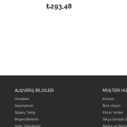
₺293,48
ALIŞVERİŞ BİLGİLERİ
MÜŞTERİ Hİ
Hesabım
Konum
Siparişlerim
Bize Ulaşın
Sipariş Takip
Pazar Yerleri
Beğendiklerim
Sıkça Sorulan S
İade Taleplerim
Banka ve İletişi