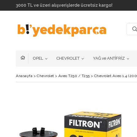
3000 TL ve üzeri alışverişlerde ücretsiz kargo!
OPEL
CHEVROLET
YAĞ ve ANTİFRİZ
Anasayfa
>
Chevrolet
>
Aveo T250 / T255
>
Chevrolet Aveo 1.4 (200