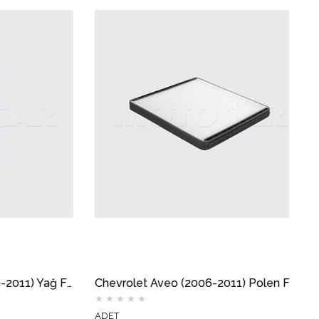
Chevrolet Aveo 1.4 (2009-2011) Yağ Filtresi MOTOCAR
Chevrolet Aveo (2006-2011) Polen Filtresi MOTOCAR
★
★
★
★
★
ADET
A