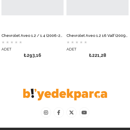
Chevrolet Aveo 1.2 / 1.4 (2006-2011) Hava Filtresi MOTOCAR
Chevrolet Aveo 1.2 16 Valf (2009-2011) Yağ Filtresi MOTOCAR
★
★
★
★
★
★
★
★
★
★
DET
ADET
A
₺293,16
₺221,28