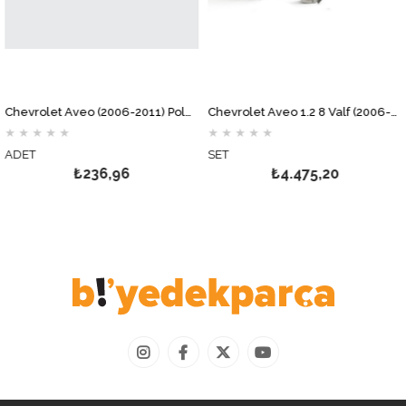
Chevrolet Aveo (2006-2011) Polen Filtresi MOTOCAR
Chevrolet Aveo 1.2 8 Valf (2006-2008) Debriyaj Seti VALEO
★
★
★
★
★
★
★
★
★
★
ADET
SET
₺236,96
₺4.475,20