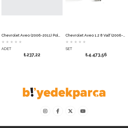
Chevrolet Aveo (2006-2011) Polen Filtresi MOTOCAR
Chevrolet Aveo 1.2 8 Valf (2006-2008) Debriyaj Seti VALEO
★
★
★
★
★
★
★
★
★
★
DET
SET
A
₺237,22
₺4.473,56