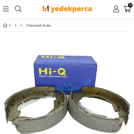
0
Chevrolet Aveo (2006-2011) Arka Fren Balata Takımı Papuç Hİ-Q